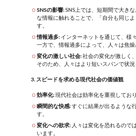
SNSの影響:
SNS上では、短期間で大き
な情報に触れることで、「自分も同じよ
す。
情報過多:
インターネットを通じて、様
一方で、情報過多によって、人々は焦燥
変化の激しい社会:
社会の変化が激しく
そのため、人々はより短いスパンで状況
3. スピードを求める現代社会の価値観
効率化:
現代社会は効率化を重視してお
瞬間的な快感:
すぐに結果が出るような
す。
変化への欲求:
人々は変化を恐れるので
います。