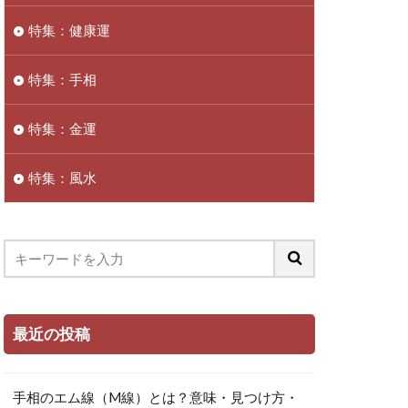
特集：健康運
特集：手相
特集：金運
特集：風水
最近の投稿
手相のエム線（M線）とは？意味・見つけ方・