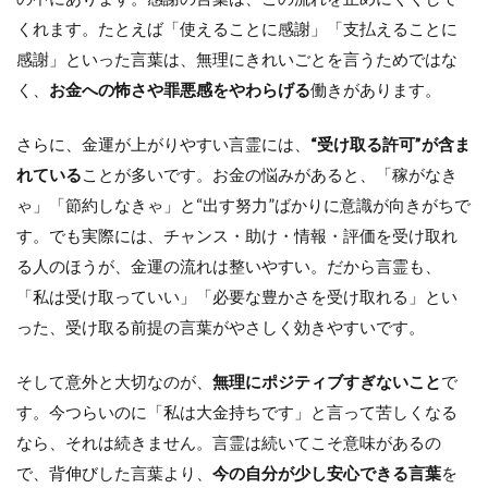
くれます。たとえば「使えることに感謝」「支払えることに
感謝」といった言葉は、無理にきれいごとを言うためではな
く、
お金への怖さや罪悪感をやわらげる
働きがあります。
さらに、金運が上がりやすい言霊には、
“受け取る許可”が含ま
れている
ことが多いです。お金の悩みがあると、「稼がなき
ゃ」「節約しなきゃ」と“出す努力”ばかりに意識が向きがちで
す。でも実際には、チャンス・助け・情報・評価を受け取れ
る人のほうが、金運の流れは整いやすい。だから言霊も、
「私は受け取っていい」「必要な豊かさを受け取れる」とい
った、受け取る前提の言葉がやさしく効きやすいです。
そして意外と大切なのが、
無理にポジティブすぎないこと
で
す。今つらいのに「私は大金持ちです」と言って苦しくなる
なら、それは続きません。言霊は続いてこそ意味があるの
で、背伸びした言葉より、
今の自分が少し安心できる言葉
を