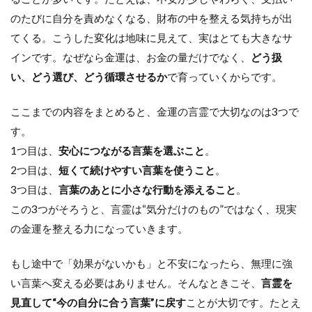
のたびに自分を責めなくなる、財布の中を整える気持ちが出
てくる。こうした変化は地味に見えて、実はとても大きなサ
インです。なぜなら金運は、お金の量だけでなく、
どう扱
い、どう選び、どう循環させるか
で育っていくからです。
ここまでの内容をまとめると、金運の言霊で大切なのは3つで
す。
1つ目は、
安心につながる言葉を選ぶこと
。
2つ目は、
短くて続けやすい言葉を使うこと
。
3つ目は、
言葉のあとに小さな行動を添えること
。
この3つがそろうと、言霊は“気分だけのもの”ではなく、現実
の金運を整える力になっていきます。
もし途中で「効果がないかも」と不安になったら、無理に強
い言葉へ変える必要はありません。そんなときこそ、
言霊を
見直して“今の自分に合う言葉”に戻す
ことが大切です。たとえ