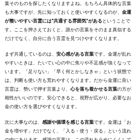
葉そのものを探したくなりますよね。もちろん具体的な言葉
も大事ですが、先に知っておくと使いやすくなるのが、
金運
が整いやすい言霊には“共通する雰囲気”がある
ということで
す。ここを押さえておくと、誰かの言葉をそのまま真似する
だけでなく、自分に合う言霊を見つけやすくなります。
まず共通しているのは、
安心感がある言葉
です。金運が乱れ
やすいときは、たいてい心の中に焦りや不足感が強くなって
います。「足りない」「早く何とかしなきゃ」という状態で
は、判断も使い方も荒れやすくなります。だから金運に良い
言霊は、勢いで押す言葉より、
心を落ち着かせる言葉
の方が
相性がいいのです。安心できると、視野が広がり、必要なお
金の使い方を選びやすくなります。
次に大事なのは、
感謝や循環を感じる言葉
です。金運は「お
金を増やす」だけでなく、「入る・使う・戻る」という流れ
の中にあります。感謝の言葉は、この流れを止めにくくして