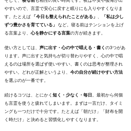
そして、
寝る前
も相性の良い時間です。夜は不安や後悔が出
やすいので、言霊で安心に戻すと眠りにも入りやすくなりま
す。たとえば
「今日も整えられたことがある」
、
「私は少し
ずつ豊かさを育てている」
など。寝る前はテンションを上げ
る言葉より、
心を静かにする言葉
の方が続きます。
使い方としては、
声に出す・心の中で唱える・書く
の3つがあ
ります。声に出すと気持ちが切り替わりやすく、心の中で唱
えるのは場所を選ばず使いやすい、書くのは思考が整理され
やすい。どれが正解というより、
今の自分が続けやすい方法
を選ぶのが一番です。
続けるコツは、とにかく
短く・少なく・毎日
。最初から何個
も言霊を使うと疲れてしまいます。まずは一言だけ、タイミ
ングも一つだけで十分です。たとえば「朝だけ」「財布を開
く時だけ」と決めると習慣化しやすくなります。