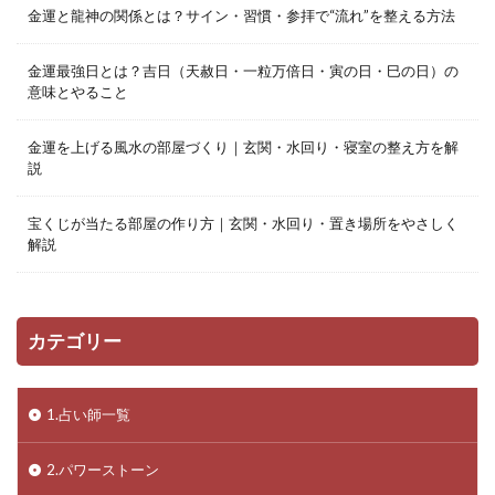
金運と龍神の関係とは？サイン・習慣・参拝で“流れ”を整える方法
金運最強日とは？吉日（天赦日・一粒万倍日・寅の日・巳の日）の
意味とやること
金運を上げる風水の部屋づくり｜玄関・水回り・寝室の整え方を解
説
宝くじが当たる部屋の作り方｜玄関・水回り・置き場所をやさしく
解説
カテゴリー
1.占い師一覧
2.パワーストーン