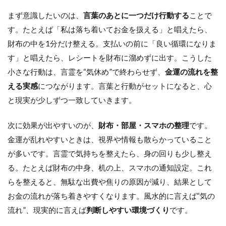
まず意識したいのは、
言葉のあとに一つだけ行動する
ことで
す。たとえば「私は落ち着いてお金を扱える」と唱えたら、
財布の中を1分だけ整える。支払いの前に「良い循環になりま
す」と唱えたら、レシートを財布に溜めずに出す。こうした
小さな行動は、言霊を“気休め”で終わらせず、
金運の流れを整
える実感
につながります。言葉と行動がセットになると、心
と現実が少しずつ一致していきます。
次に効果が出やすいのが、
財布・部屋・スマホの整理
です。
金運が乱れやすいときは、視界や情報も散らかっていること
が多いです。言霊で気持ちを整えたら、身の回りも少し整え
る。たとえば財布の中身、机の上、スマホの通知設定。これ
らを整えると、無駄な出費や焦りの原因が減り、結果として
お金の流れが落ち着きやすくなります。風水的に言えば“気の
流れ”、現実的に言えば
判断しやすい環境づくり
です。