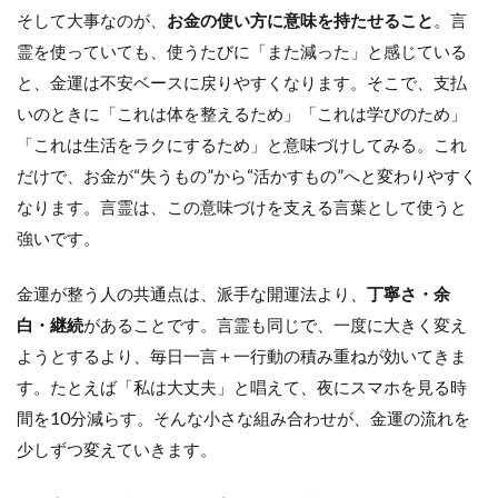
そして大事なのが、
お金の使い方に意味を持たせること
。言
霊を使っていても、使うたびに「また減った」と感じている
と、金運は不安ベースに戻りやすくなります。そこで、支払
いのときに「これは体を整えるため」「これは学びのため」
「これは生活をラクにするため」と意味づけしてみる。これ
だけで、お金が“失うもの”から“活かすもの”へと変わりやすく
なります。言霊は、この意味づけを支える言葉として使うと
強いです。
金運が整う人の共通点は、派手な開運法より、
丁寧さ・余
白・継続
があることです。言霊も同じで、一度に大きく変え
ようとするより、毎日一言＋一行動の積み重ねが効いてきま
す。たとえば「私は大丈夫」と唱えて、夜にスマホを見る時
間を10分減らす。そんな小さな組み合わせが、金運の流れを
少しずつ変えていきます。