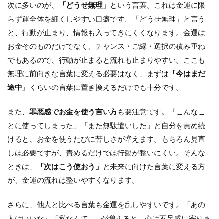
次に多いのが、
「どうせ無理」
という言葉。これは金運に限
らず運全体を細くしやすい口癖です。「どうせ無理」と言う
と、行動が止まり、情報も入ってきにくくなります。金運は
お金そのものだけでなく、チャンス・ご縁・選択の積み重ね
でもあるので、行動が止まると流れも止まりやすい。ここも
無理に前向きな言葉に変える必要はなく、まずは
「今はまだ
途中」
くらいの言葉に置き換えるだけでも十分です。
また、
罪悪感でお金を使う言い方
も要注意です。「こんなこ
とに使ってしまった」「また無駄遣いした」と自分を責め続
けると、お金を使うたびに苦しさが増えます。もちろん見直
しは必要ですが、責めるだけでは行動が整いにくい。そんな
ときは、
「次はこう使おう」
と未来に向けた言葉に変える方
が、金運の流れは整いやすくなります。
さらに、他人と比べる言葉も金運を乱しやすいです。「あの
人はいいな」「私なんて…」が増えると、心は不足感に寄りま