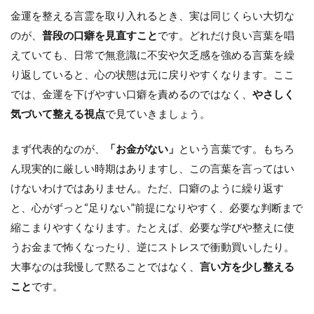
金運を整える言霊を取り入れるとき、実は同じくらい大切な
のが、
普段の口癖を見直すこと
です。どれだけ良い言葉を唱
えていても、日常で無意識に不安や欠乏感を強める言葉を繰
り返していると、心の状態は元に戻りやすくなります。ここ
では、金運を下げやすい口癖を責めるのではなく、
やさしく
気づいて整える視点
で見ていきましょう。
まず代表的なのが、
「お金がない」
という言葉です。もちろ
ん現実的に厳しい時期はありますし、この言葉を言ってはい
けないわけではありません。ただ、口癖のように繰り返す
と、心がずっと“足りない”前提になりやすく、必要な判断まで
縮こまりやすくなります。たとえば、必要な学びや整えに使
うお金まで怖くなったり、逆にストレスで衝動買いしたり。
大事なのは我慢して黙ることではなく、
言い方を少し整える
こと
です。