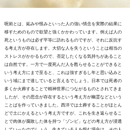
呪術とは、妬みや恨みといった人の強い情念を実際の結果に
移すためのもので欲望と強くかかわっています。例えば人の
死というものは必ず平等に訪れるものですが、それに反抗す
る考え方が存在します。大切な人を失うということは相当の
ストレスがかかるもので、否定したくなる気持ちがあること
は自然です。一方で一度死んだ人を甦らせることができると
いう考え方にまで至ると、これは強すぎるし年と思い込みと
いう域にまで達していると言えるでしょう。日本では死者の
多くか火葬することで精神世界につながるものとされてきま
したが、その思念が存在するという考え方が幽霊などという
ことばを作っていきました。西洋では土葬することがほとん
どで土にかえるという考え方ですが、これを生き返らせるこ
とで肉体が腐敗した体を持つ「ゾンビ」などの考え方が浸透
していったのでしょう。生きている人を恨む場合は、その人