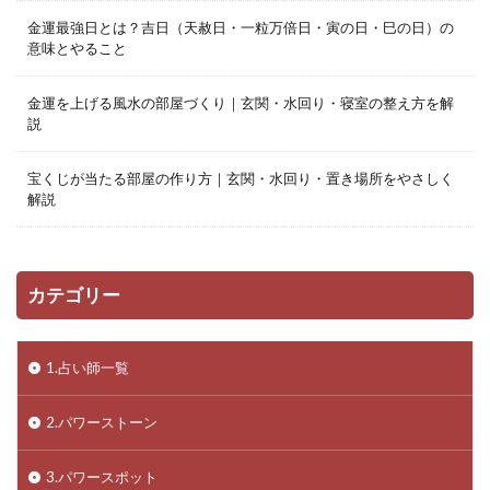
金運最強日とは？吉日（天赦日・一粒万倍日・寅の日・巳の日）の
意味とやること
金運を上げる風水の部屋づくり｜玄関・水回り・寝室の整え方を解
説
宝くじが当たる部屋の作り方｜玄関・水回り・置き場所をやさしく
解説
カテゴリー
1.占い師一覧
2.パワーストーン
3.パワースポット