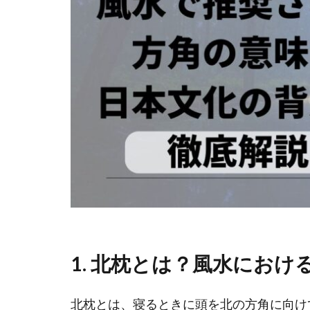
1.
北枕とは？風水におけ
北枕とは、寝るときに頭を北の方角に向け