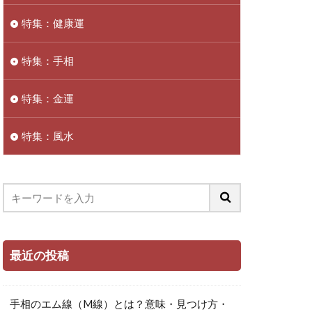
特集：健康運
特集：手相
特集：金運
特集：風水
最近の投稿
手相のエム線（M線）とは？意味・見つけ方・