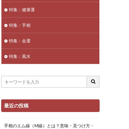
特集：健康運
特集：手相
特集：金運
特集：風水
最近の投稿
手相のエム線（M線）とは？意味・見つけ方・