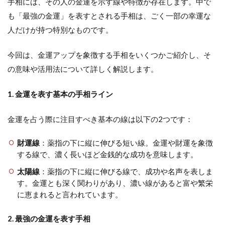
手相には、その人の金運を示す線や特徴が存在します。中で
も「最強の金運」を表すとされる手相は、ごく一部の幸運な
人だけが持つ特別なものです。
今回は、金運アップを象徴する手相をいくつかご紹介し、そ
の意味や活用法について詳しく解説します。
1. 金運を表す基本の手相ライン
金運を占う際に注目すべき基本の線は以下の2つです：
財運線
：薬指の下に縦に伸びる短い線。金運や財運を象徴
する線で、濃く長いほど金銭的な成功を意味します。
太陽線
：薬指の下に縦に伸びる線で、成功や名声を表しま
す。金運とも深く関わりがあり、濃い線があると富や繁栄
に恵まれると言われています。
2. 最強の金運を表す手相