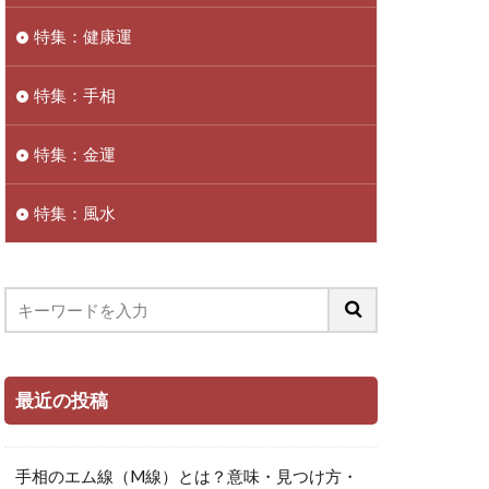
特集：健康運
特集：手相
特集：金運
特集：風水
最近の投稿
手相のエム線（M線）とは？意味・見つけ方・