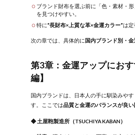
ブランド財布を選ぶ前に「色・素材・形
を見つけやすい。
特に
“長財布×上質な革×金運カラー”
は定
次の章では、具体的に
国内ブランド別・金
第3章：金運アップにお
編】
国内ブランドは、日本人の手に馴染みやす
す。ここでは
品質と金運のバランスが良い
◆ 土屋鞄製造所（TSUCHIYA KABAN）