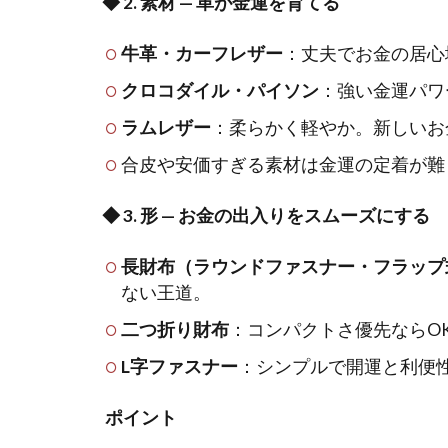
◆ 2. 素材 — 革が金運を育てる
牛革・カーフレザー
：丈夫でお金の居心
クロコダイル・パイソン
：強い金運パワ
ラムレザー
：柔らかく軽やか。新しいお
合皮や安価すぎる素材は金運の定着が難
◆ 3. 形 — お金の出入りをスムーズにする
長財布（ラウンドファスナー・フラップ
ない王道。
二つ折り財布
：コンパクトさ優先ならO
L字ファスナー
：シンプルで開運と利便
ポイント