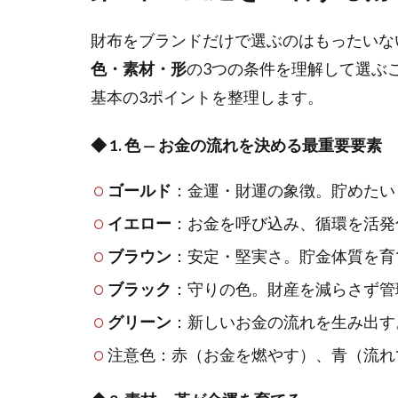
財布をブランドだけで選ぶのはもったいな
色・素材・形
の3つの条件を理解して選ぶ
基本の3ポイントを整理します。
◆ 1. 色 — お金の流れを決める最重要要素
ゴールド
：金運・財運の象徴。貯めたい
イエロー
：お金を呼び込み、循環を活発
ブラウン
：安定・堅実さ。貯金体質を育
ブラック
：守りの色。財産を減らさず管
グリーン
：新しいお金の流れを生み出す
注意色：赤（お金を燃やす）、青（流れ