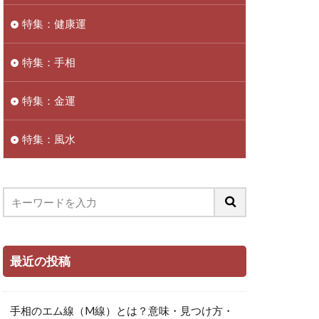
特集：健康運
特集：手相
特集：金運
特集：風水
最近の投稿
手相のエム線（M線）とは？意味・見つけ方・