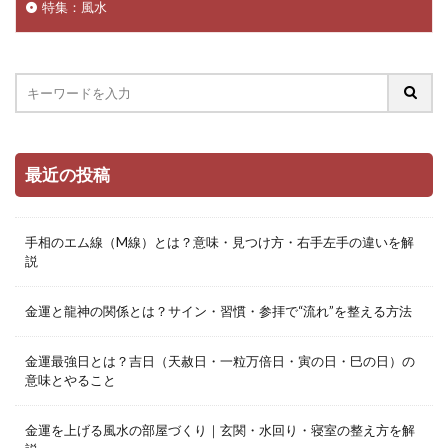
特集：風水
最近の投稿
手相のエム線（M線）とは？意味・見つけ方・右手左手の違いを解
説
金運と龍神の関係とは？サイン・習慣・参拝で“流れ”を整える方法
金運最強日とは？吉日（天赦日・一粒万倍日・寅の日・巳の日）の
意味とやること
金運を上げる風水の部屋づくり｜玄関・水回り・寝室の整え方を解