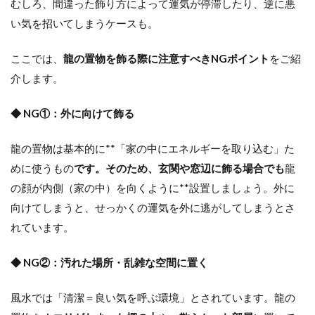
むしろ、間違った飾り方によって運気が停滞したり、逆に悪
い気を招いてしまうケースも。
ここでは、
龍の置物を飾る際に注意すべきNGポイント
をご紹
介します。
◆ NG①：外に向けて飾る
龍の置物は基本的に**「家の中にエネルギーを取り込む」た
めに使うもの
です。そのため、玄関や窓辺に飾る場合でも
龍
の顔が内側（家の中）を向くように**設置しましょう。外に
向けてしまうと、せっかくの運気を外に逃がしてしまうとさ
れています。
◆ NG②：汚れた場所・乱雑な空間に置く
風水では「清潔＝良い気を呼ぶ環境」とされています。龍の