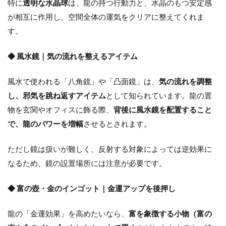
特に
透明な水晶球
は、龍の持つ行動力と、水晶のもつ安定感
が相互に作用し、空間全体の運気をクリアに整えてくれま
す。
◆ 風水鏡｜気の流れを整えるアイテム
風水で使われる「八角鏡」や「凸面鏡」は、
気の流れを調整
し、邪気を跳ね返すアイテム
として知られています。龍の置
物を玄関やオフィスに飾る際、
背後に風水鏡を配置すること
で、龍のパワーを増幅
させるとされます。
ただし鏡は扱いが難しく、反射する対象によっては逆効果に
なるため、鏡の設置場所には注意が必要です。
◆ 富の壺・金のインゴット｜金運アップを後押し
龍の「金運効果」を高めたいなら、
富を象徴する小物（富の