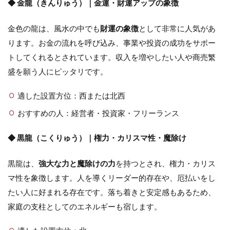
◆ 金龍（きんりゅう）｜金運・財運アップの象徴
金色の龍は、風水の中でも
財運の象徴
として非常に人気があ
ります。お金の流れを呼び込み、事業や投資の成功をサポー
トしてくれるとされています。収入を増やしたい人や商売繁
盛を願う人にピッタリです。
適した設置方位：西または北西
おすすめの人：経営者・投資家・フリーランス
◆ 黒龍（こくりゅう）｜権力・カリスマ性・魔除け
黒龍は、
強大な力と魔除けの力
を持つとされ、権力・カリス
マ性を象徴します。人を導くリーダー的存在や、厄払いをし
たい人に好まれる存在です。落ち着きと安定感もあるため、
家庭の支柱としてのエネルギーも宿します。