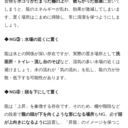
置物を
ホコリがたまった棚の上
や、
散らかった部屋
に置いて
しまうと、龍のエネルギーが乱れ、効果が激減してしまいま
す。置く場所はこまめに掃除し、常に清潔を保つようにしま
しょう。
◆ NG③：水場の近くに置く
龍は水との関係が深い存在ですが、実際の置き場所として
洗
面所・トイレ・流し台のそば
など、湿気の多い水場の近くは
避けましょう。水の流れが「気の流れ」を乱し、龍の力が分
散・低下する可能性があります。
◆ NG④：頭を下にして置く
龍は「上昇」を象徴する存在です。そのため、棚や階段など
の段差で
龍の頭が下を向くような形になる場所
もNG。必ず
頭
が上向きになるように
設置し、「昇龍」のイメージを保つこ