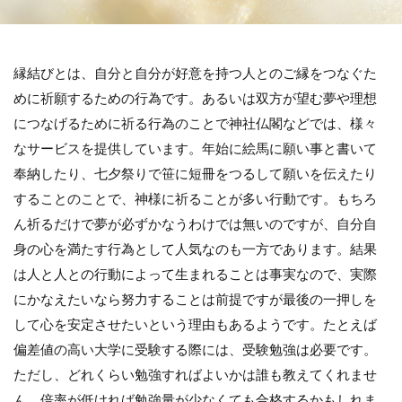
縁結びとは、自分と自分が好意を持つ人とのご縁をつなぐた
めに祈願するための行為です。あるいは双方が望む夢や理想
につなげるために祈る行為のことで神社仏閣などでは、様々
なサービスを提供しています。年始に絵馬に願い事と書いて
奉納したり、七夕祭りで笹に短冊をつるして願いを伝えたり
することのことで、神様に祈ることが多い行動です。もちろ
ん祈るだけで夢が必ずかなうわけでは無いのですが、自分自
身の心を満たす行為として人気なのも一方であります。結果
は人と人との行動によって生まれることは事実なので、実際
にかなえたいなら努力することは前提ですが最後の一押しを
して心を安定させたいという理由もあるようです。たとえば
偏差値の高い大学に受験する際には、受験勉強は必要です。
ただし、どれくらい勉強すればよいかは誰も教えてくれませ
ん。倍率が低ければ勉強量が少なくても合格するかもしれま