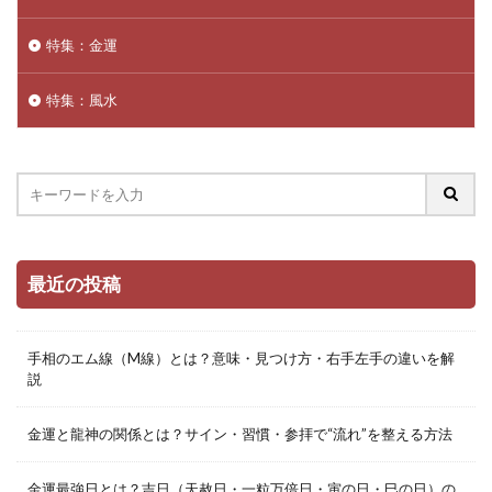
特集：金運
特集：風水
最近の投稿
手相のエム線（M線）とは？意味・見つけ方・右手左手の違いを解
説
金運と龍神の関係とは？サイン・習慣・参拝で“流れ”を整える方法
金運最強日とは？吉日（天赦日・一粒万倍日・寅の日・巳の日）の