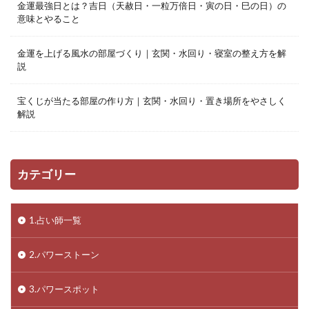
金運最強日とは？吉日（天赦日・一粒万倍日・寅の日・巳の日）の
意味とやること
金運を上げる風水の部屋づくり｜玄関・水回り・寝室の整え方を解
説
宝くじが当たる部屋の作り方｜玄関・水回り・置き場所をやさしく
解説
カテゴリー
1.占い師一覧
2.パワーストーン
3.パワースポット