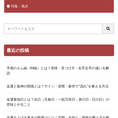
特集：風水
最近の投稿
手相のエム線（M線）とは？意味・見つけ方・右手左手の違いを解
説
金運と龍神の関係とは？サイン・習慣・参拝で“流れ”を整える方法
金運最強日とは？吉日（天赦日・一粒万倍日・寅の日・巳の日）の
意味とやること
金運を上げる風水の部屋づくり｜玄関・水回り・寝室の整え方を解