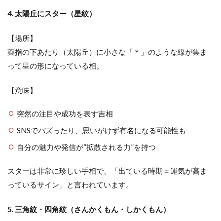
4. 太陽丘にスター（星紋）
【場所】
薬指の下あたり（太陽丘）に小さな「＊」のような線が集ま
って星の形になっている相。
【意味】
突然の注目や成功を表す吉相
SNSでバズったり、思いがけず有名になる可能性も
自分の魅力や発信が“拡散される力”を持つ
スターは非常に珍しい手相で、「出ている時期＝運気が高ま
っているサイン」と言われています。
5. 三角紋・四角紋（さんかくもん・しかくもん）