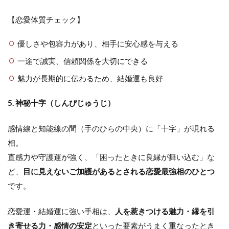
【恋愛体質チェック】
優しさや包容力があり、相手に安心感を与える
一途で誠実、信頼関係を大切にできる
魅力が長期的に伝わるため、結婚運も良好
5. 神秘十字（しんぴじゅうじ）
感情線と知能線の間（手のひらの中央）に「十字」が現れる
相。
直感力や守護運が強く、「困ったときに良縁が舞い込む」な
ど、
目に見えないご加護があるとされる恋愛最強相のひとつ
です。
恋愛運・結婚運に強い手相は、
人を惹きつける魅力・縁を引
き寄せる力・感情の安定
といった要素がうまく重なったとき