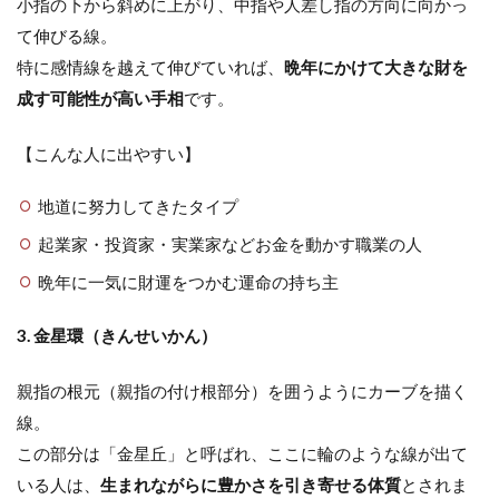
小指の下から斜めに上がり、中指や人差し指の方向に向かっ
て伸びる線。
特に感情線を越えて伸びていれば、
晩年にかけて大きな財を
成す可能性が高い手相
です。
【こんな人に出やすい】
地道に努力してきたタイプ
起業家・投資家・実業家などお金を動かす職業の人
晩年に一気に財運をつかむ運命の持ち主
3. 金星環（きんせいかん）
親指の根元（親指の付け根部分）を囲うようにカーブを描く
線。
この部分は「金星丘」と呼ばれ、ここに輪のような線が出て
いる人は、
生まれながらに豊かさを引き寄せる体質
とされま