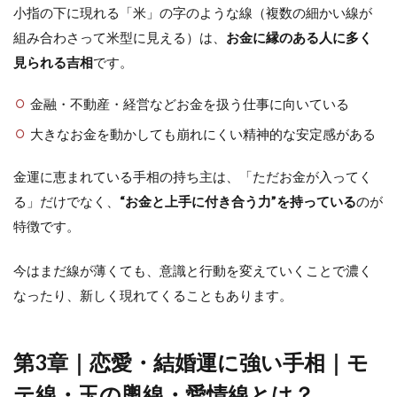
小指の下に現れる「米」の字のような線（複数の細かい線が
組み合わさって米型に見える）は、
お金に縁のある人に多く
見られる吉相
です。
金融・不動産・経営などお金を扱う仕事に向いている
大きなお金を動かしても崩れにくい精神的な安定感がある
金運に恵まれている手相の持ち主は、「ただお金が入ってく
る」だけでなく、
“お金と上手に付き合う力”を持っている
のが
特徴です。
今はまだ線が薄くても、意識と行動を変えていくことで濃く
なったり、新しく現れてくることもあります。
第3章｜恋愛・結婚運に強い手相｜モ
テ線・玉の輿線・愛情線とは？