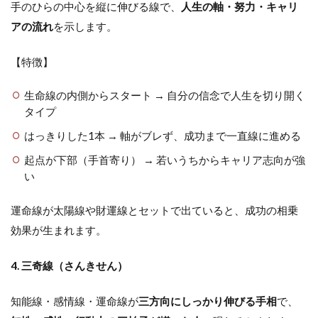
手のひらの中心を縦に伸びる線で、
人生の軸・努力・キャリ
アの流れ
を示します。
【特徴】
生命線の内側からスタート → 自分の信念で人生を切り開く
タイプ
はっきりした1本 → 軸がブレず、成功まで一直線に進める
起点が下部（手首寄り） → 若いうちからキャリア志向が強
い
運命線が太陽線や財運線とセットで出ていると、成功の相乗
効果が生まれます。
4. 三奇線（さんきせん）
知能線・感情線・運命線が
三方向にしっかり伸びる手相
で、