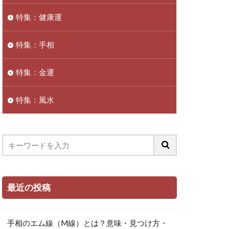
特集：健康運
特集：手相
特集：金運
特集：風水
最近の投稿
手相のエム線（M線）とは？意味・見つけ方・