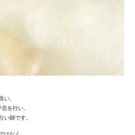
良い、
予言を行い、
占い師です。
ではなく