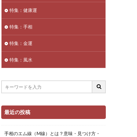
特集：健康運
特集：手相
特集：金運
特集：風水
最近の投稿
手相のエム線（M線）とは？意味・見つけ方・