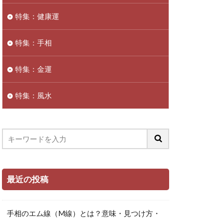
特集：健康運
特集：手相
特集：金運
特集：風水
最近の投稿
手相のエム線（M線）とは？意味・見つけ方・