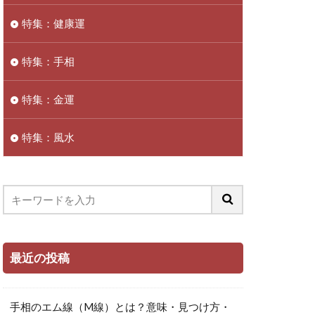
特集：健康運
特集：手相
特集：金運
特集：風水
最近の投稿
手相のエム線（M線）とは？意味・見つけ方・