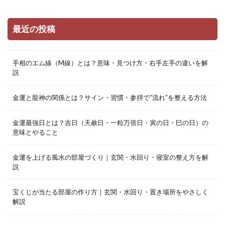
最近の投稿
手相のエム線（M線）とは？意味・見つけ方・右手左手の違いを解
説
金運と龍神の関係とは？サイン・習慣・参拝で“流れ”を整える方法
金運最強日とは？吉日（天赦日・一粒万倍日・寅の日・巳の日）の
意味とやること
金運を上げる風水の部屋づくり｜玄関・水回り・寝室の整え方を解
説
宝くじが当たる部屋の作り方｜玄関・水回り・置き場所をやさしく
解説