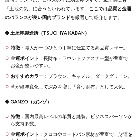
「土地の気」に合うといわれています。ここでは
品質と金運
のバランスが良い国内ブランド
を厳選して紹介します。
◆ 土屋鞄製造所（TSUCHIYA KABAN）
特徴
：職人が一つひとつ丁寧に仕立てる高品質レザー。
金運ポイント
：長財布・ラウンドファスナー型が豊富で、
お金が整いやすい。
おすすめカラー
：ブラウン、キャメル、ダークグリーン。
革が経年変化して深みを増し「育つ財布」として人気。
◆ GANZO（ガンゾ）
特徴
：国内最高レベルの革質と縫製。ビジネスパーソンか
ら支持多数。
金運ポイント
：クロコやコードバン素材が豊富で、財運を