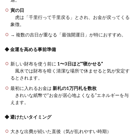
寅の日
虎は「千里行って千里戻る」とされ、お金が戻ってくる
象徴。
→ 複数の吉日が重なる「最強開運日」が特におすすめ。
◆ 金運を高める事前準備
新しい財布を使う前に
1〜3日ほど“寝かせる”
風水では財布を暗く清潔な場所で休ませると気が安定す
るとされます。
最初に入れるお金は
新札の1万円札を数枚
きれいな紙幣で“お金が居心地よくなる”エネルギーを与
えます。
◆ 避けたいタイミング
大きな出費が続いた直後（気が乱れやすい時期）