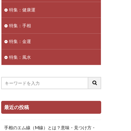
特集：健康運
特集：手相
特集：金運
特集：風水
最近の投稿
手相のエム線（M線）とは？意味・見つけ方・