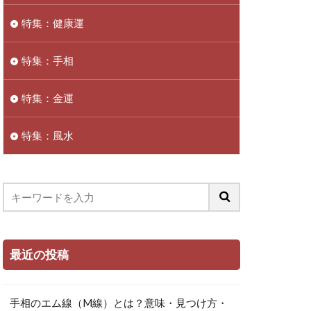
特集：健康運
特集：手相
特集：金運
特集：風水
最近の投稿
手相のエム線（M線）とは？意味・見つけ方・