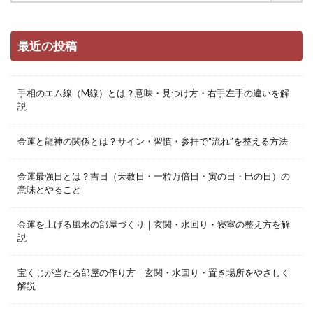
最近の投稿
手相のエム線（M線）とは？意味・見つけ方・右手左手の違いを解
説
金運と龍神の関係とは？サイン・習慣・参拝で“流れ”を整える方法
金運最強日とは？吉日（天赦日・一粒万倍日・寅の日・巳の日）の
意味とやること
金運を上げる風水の部屋づくり｜玄関・水回り・寝室の整え方を解
説
宝くじが当たる部屋の作り方｜玄関・水回り・置き場所をやさしく
解説