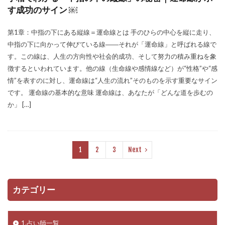
す成功のサイン ￼
第1章：中指の下にある縦線＝運命線とは 手のひらの中心を縦に走り、
中指の下に向かって伸びている線――それが「運命線」と呼ばれる線で
す。この線は、人生の方向性や社会的成功、そして努力の積み重ねを象
徴するといわれています。他の線（生命線や感情線など）が“性格”や“感
情”を表すのに対し、運命線は“人生の流れ”そのものを示す重要なサイン
です。 運命線の基本的な意味 運命線は、あなたが「どんな道を歩むの
か」 […]
1
2
3
Next
カテゴリー
1.占い師一覧