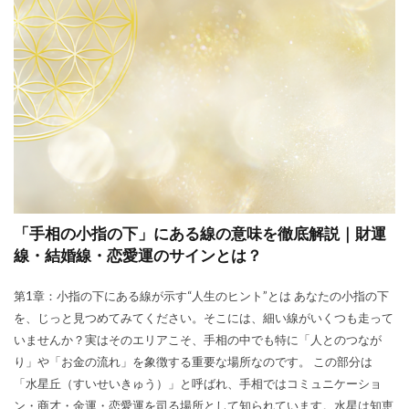
「手相の小指の下」にある線の意味を徹底解説｜財運
線・結婚線・恋愛運のサインとは？
第1章：小指の下にある線が示す“人生のヒント”とは あなたの小指の下
を、じっと見つめてみてください。そこには、細い線がいくつも走って
いませんか？実はそのエリアこそ、手相の中でも特に「人とのつなが
り」や「お金の流れ」を象徴する重要な場所なのです。 この部分は
「水星丘（すいせいきゅう）」と呼ばれ、手相ではコミュニケーショ
ン・商才・金運・恋愛運を司る場所として知られています。水星は知恵